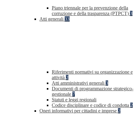
Piano triennale per la prevenzione della
corruzione e della trasparenza (PTPCT)
3
Atti generali
33
Riferimenti normativi su organizzazione e
attività
2
Atti amministrativi generali
3
Documenti di programmazione strategico-
gestionale
7
Statuti e leggi regionali
Codice disciplinare e codice di condotta
2
Oneri informativi per cittadini e imprese
2