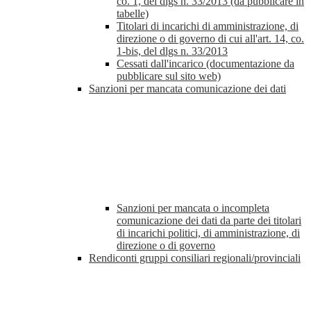
co. 1, del dlgs n. 33/2013 (da pubblicare in
tabelle)
Titolari di incarichi di amministrazione, di
direzione o di governo di cui all'art. 14, co.
1-bis, del dlgs n. 33/2013
Cessati dall'incarico (documentazione da
pubblicare sul sito web)
Sanzioni per mancata comunicazione dei dati
Sanzioni per mancata o incompleta
comunicazione dei dati da parte dei titolari
di incarichi politici, di amministrazione, di
direzione o di governo
Rendiconti gruppi consiliari regionali/provinciali