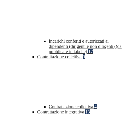
Incarichi conferiti e autorizzati ai
dipendenti (dirigenti e non dirigenti) (da
pubblicare in tabelle)
17
Contrattazione collettiva
9
Contrattazione collettiva
4
Contrattazione integrativa
13