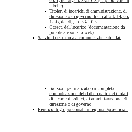
co. 1, del dlgs n. 33/2013 (da pubblicare in
tabelle)
Titolari di incarichi di amministrazione, di
direzione o di governo di cui all'art. 14, co.
1-bis, del dlgs n. 33/2013
Cessati dall'incarico (documentazione da
pubblicare sul sito web)
Sanzioni per mancata comunicazione dei dati
Sanzioni per mancata o incompleta
comunicazione dei dati da parte dei titolari
di incarichi politici, di amministrazione, di
direzione o di governo
Rendiconti gruppi consiliari regionali/provinciali