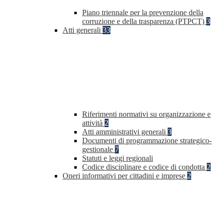
Piano triennale per la prevenzione della
corruzione e della trasparenza (PTPCT)
3
Atti generali
33
Riferimenti normativi su organizzazione e
attività
2
Atti amministrativi generali
3
Documenti di programmazione strategico-
gestionale
7
Statuti e leggi regionali
Codice disciplinare e codice di condotta
2
Oneri informativi per cittadini e imprese
2