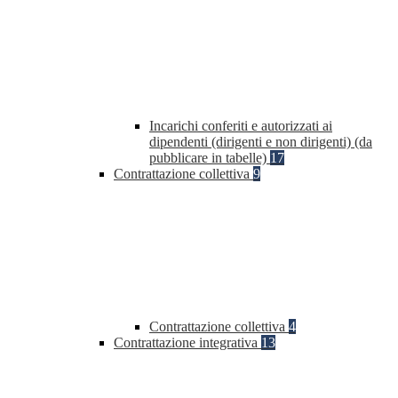
Incarichi conferiti e autorizzati ai
dipendenti (dirigenti e non dirigenti) (da
pubblicare in tabelle)
17
Contrattazione collettiva
9
Contrattazione collettiva
4
Contrattazione integrativa
13