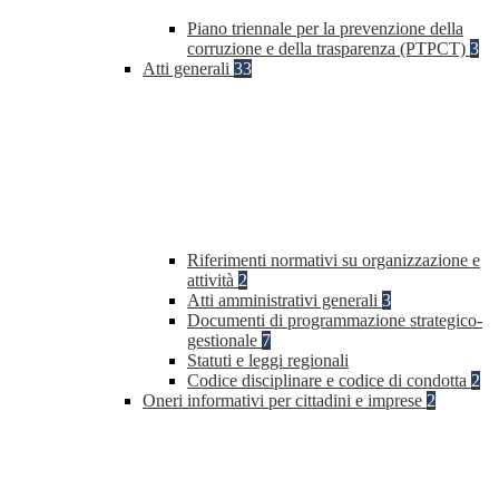
Piano triennale per la prevenzione della
corruzione e della trasparenza (PTPCT)
3
Atti generali
33
Riferimenti normativi su organizzazione e
attività
2
Atti amministrativi generali
3
Documenti di programmazione strategico-
gestionale
7
Statuti e leggi regionali
Codice disciplinare e codice di condotta
2
Oneri informativi per cittadini e imprese
2