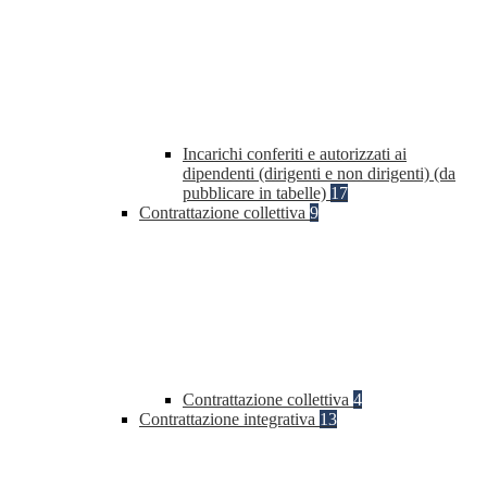
Incarichi conferiti e autorizzati ai
dipendenti (dirigenti e non dirigenti) (da
pubblicare in tabelle)
17
Contrattazione collettiva
9
Contrattazione collettiva
4
Contrattazione integrativa
13