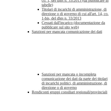
co. 1, del dlgs n. 33/2013 (da pubblicare in
tabelle)
Titolari di incarichi di amministrazione, di
direzione o di governo di cui all'art. 14, co.
1-bis, del dlgs n. 33/2013
Cessati dall'incarico (documentazione da
pubblicare sul sito web)
Sanzioni per mancata comunicazione dei dati
Sanzioni per mancata o incompleta
comunicazione dei dati da parte dei titolari
di incarichi politici, di amministrazione, di
direzione o di governo
Rendiconti gruppi consiliari regionali/provinciali