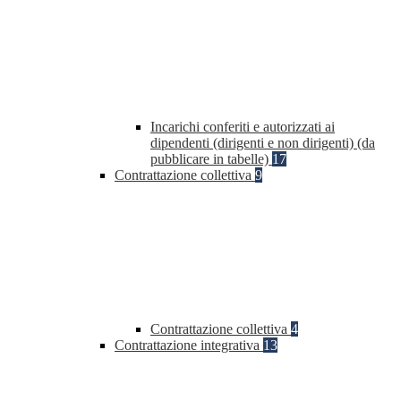
Incarichi conferiti e autorizzati ai
dipendenti (dirigenti e non dirigenti) (da
pubblicare in tabelle)
17
Contrattazione collettiva
9
Contrattazione collettiva
4
Contrattazione integrativa
13