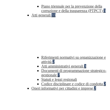
Piano triennale per la prevenzione della
corruzione e della trasparenza (PTPCT)
3
Atti generali
33
Riferimenti normativi su organizzazione e
attività
2
Atti amministrativi generali
3
Documenti di programmazione strategico-
gestionale
7
Statuti e leggi regionali
Codice disciplinare e codice di condotta
2
Oneri informativi per cittadini e imprese
2