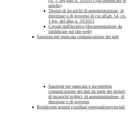
co. 1, del dlgs n. 33/2013 (da pubblicare in
tabelle)
Titolari di incarichi di amministrazione, di
direzione o di governo di cui all'art. 14, co.
1-bis, del dlgs n. 33/2013
Cessati dall'incarico (documentazione da
pubblicare sul sito web)
Sanzioni per mancata comunicazione dei dati
Sanzioni per mancata o incompleta
comunicazione dei dati da parte dei titolari
di incarichi politici, di amministrazione, di
direzione o di governo
Rendiconti gruppi consiliari regionali/provinciali