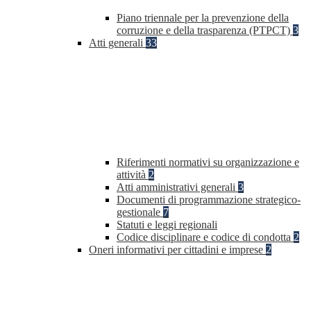
Piano triennale per la prevenzione della
corruzione e della trasparenza (PTPCT)
3
Atti generali
33
Riferimenti normativi su organizzazione e
attività
2
Atti amministrativi generali
3
Documenti di programmazione strategico-
gestionale
7
Statuti e leggi regionali
Codice disciplinare e codice di condotta
2
Oneri informativi per cittadini e imprese
2