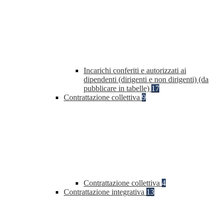
Incarichi conferiti e autorizzati ai
dipendenti (dirigenti e non dirigenti) (da
pubblicare in tabelle)
17
Contrattazione collettiva
9
Contrattazione collettiva
4
Contrattazione integrativa
13