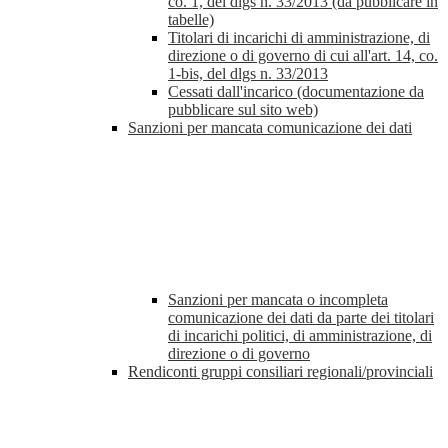
co. 1, del dlgs n. 33/2013 (da pubblicare in
tabelle)
Titolari di incarichi di amministrazione, di
direzione o di governo di cui all'art. 14, co.
1-bis, del dlgs n. 33/2013
Cessati dall'incarico (documentazione da
pubblicare sul sito web)
Sanzioni per mancata comunicazione dei dati
Sanzioni per mancata o incompleta
comunicazione dei dati da parte dei titolari
di incarichi politici, di amministrazione, di
direzione o di governo
Rendiconti gruppi consiliari regionali/provinciali