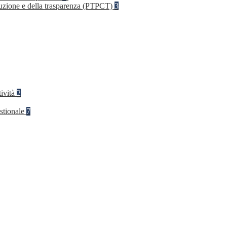
rruzione e della trasparenza (PTPCT)
3
tività
2
stionale
7