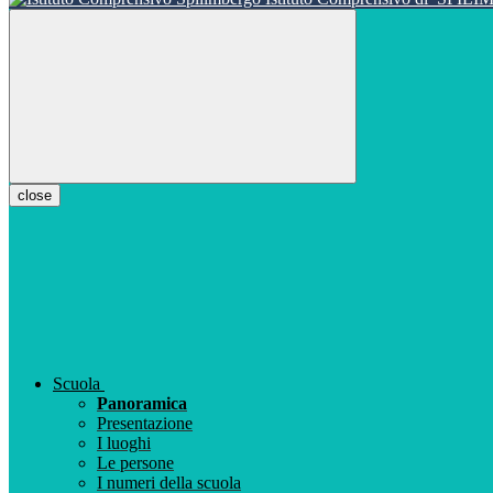
close
Scuola
Panoramica
Presentazione
I luoghi
Le persone
I numeri della scuola