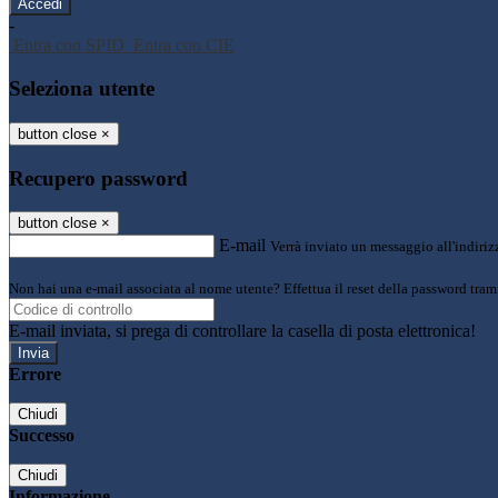
-
Entra con SPID
Entra con CIE
Seleziona utente
button close
×
Recupero password
button close
×
E-mail
Verrà inviato un messaggio all'indirizz
Non hai una e-mail associata al nome utente? Effettua il reset della password tram
E-mail inviata, si prega di controllare la casella di posta elettronica!
Errore
Chiudi
Successo
Chiudi
Informazione