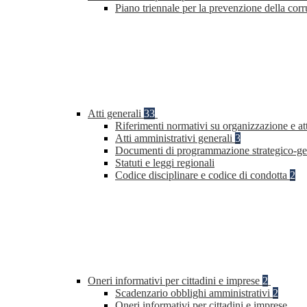
Piano triennale per la prevenzione della co
Atti generali
33
Riferimenti normativi su organizzazione e at
Atti amministrativi generali
3
Documenti di programmazione strategico-ge
Statuti e leggi regionali
Codice disciplinare e codice di condotta
2
Oneri informativi per cittadini e imprese
2
Scadenzario obblighi amministrativi
2
Oneri informativi per cittadini e imprese