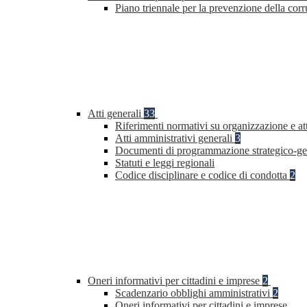
Piano triennale per la prevenzione della co
Atti generali
33
Riferimenti normativi su organizzazione e at
Atti amministrativi generali
3
Documenti di programmazione strategico-ge
Statuti e leggi regionali
Codice disciplinare e codice di condotta
2
Oneri informativi per cittadini e imprese
2
Scadenzario obblighi amministrativi
2
Oneri informativi per cittadini e imprese