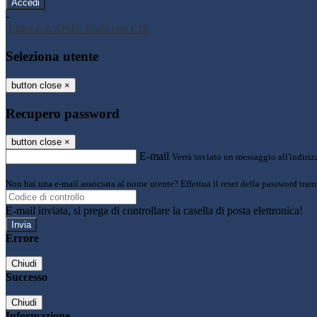
-
Entra con SPID
Entra con CIE
Seleziona utente
button close
×
Recupero password
button close
×
E-mail
Verrà inviato un messaggio all'indirizz
Non hai una e-mail associata al nome utente? Effettua il reset della password tram
E-mail inviata, si prega di controllare la casella di posta elettronica!
Errore
Chiudi
Successo
Chiudi
Informazione