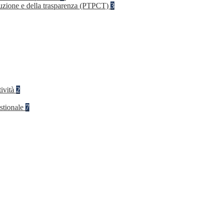
rruzione e della trasparenza (PTPCT)
3
tività
2
stionale
7