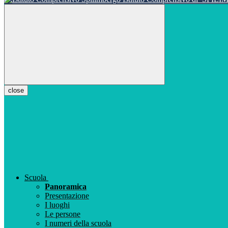
close
Scuola
Panoramica
Presentazione
I luoghi
Le persone
I numeri della scuola