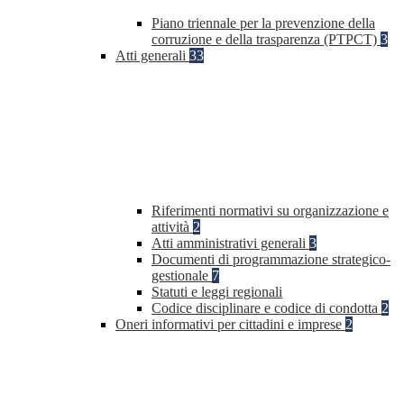
Piano triennale per la prevenzione della
corruzione e della trasparenza (PTPCT)
3
Atti generali
33
Riferimenti normativi su organizzazione e
attività
2
Atti amministrativi generali
3
Documenti di programmazione strategico-
gestionale
7
Statuti e leggi regionali
Codice disciplinare e codice di condotta
2
Oneri informativi per cittadini e imprese
2