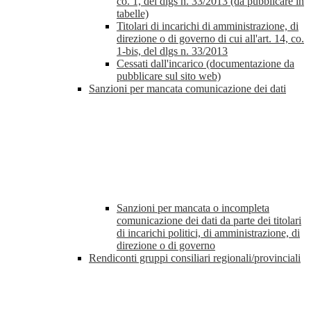
co. 1, del dlgs n. 33/2013 (da pubblicare in
tabelle)
Titolari di incarichi di amministrazione, di
direzione o di governo di cui all'art. 14, co.
1-bis, del dlgs n. 33/2013
Cessati dall'incarico (documentazione da
pubblicare sul sito web)
Sanzioni per mancata comunicazione dei dati
Sanzioni per mancata o incompleta
comunicazione dei dati da parte dei titolari
di incarichi politici, di amministrazione, di
direzione o di governo
Rendiconti gruppi consiliari regionali/provinciali