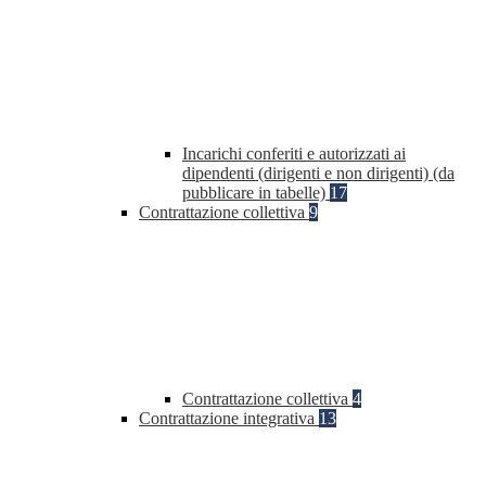
Incarichi conferiti e autorizzati ai
dipendenti (dirigenti e non dirigenti) (da
pubblicare in tabelle)
17
Contrattazione collettiva
9
Contrattazione collettiva
4
Contrattazione integrativa
13