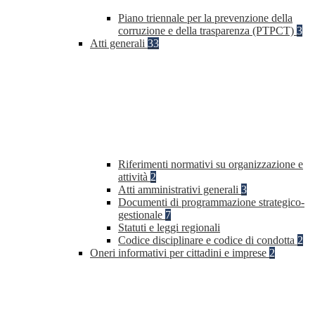
Piano triennale per la prevenzione della
corruzione e della trasparenza (PTPCT)
3
Atti generali
33
Riferimenti normativi su organizzazione e
attività
2
Atti amministrativi generali
3
Documenti di programmazione strategico-
gestionale
7
Statuti e leggi regionali
Codice disciplinare e codice di condotta
2
Oneri informativi per cittadini e imprese
2