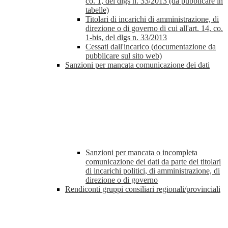
co. 1, del dlgs n. 33/2013 (da pubblicare in
tabelle)
Titolari di incarichi di amministrazione, di
direzione o di governo di cui all'art. 14, co.
1-bis, del dlgs n. 33/2013
Cessati dall'incarico (documentazione da
pubblicare sul sito web)
Sanzioni per mancata comunicazione dei dati
Sanzioni per mancata o incompleta
comunicazione dei dati da parte dei titolari
di incarichi politici, di amministrazione, di
direzione o di governo
Rendiconti gruppi consiliari regionali/provinciali