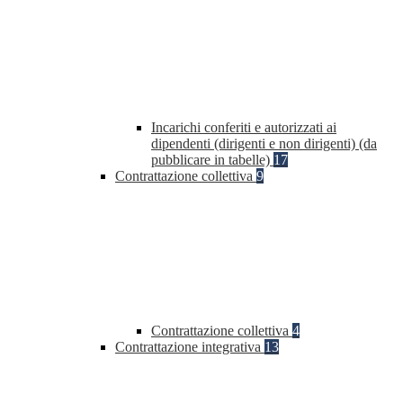
Incarichi conferiti e autorizzati ai
dipendenti (dirigenti e non dirigenti) (da
pubblicare in tabelle)
17
Contrattazione collettiva
9
Contrattazione collettiva
4
Contrattazione integrativa
13