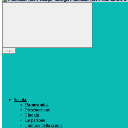
close
Scuola
Panoramica
Presentazione
I luoghi
Le persone
I numeri della scuola