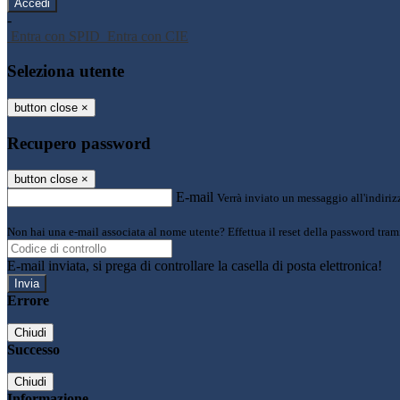
-
Entra con SPID
Entra con CIE
Seleziona utente
button close
×
Recupero password
button close
×
E-mail
Verrà inviato un messaggio all'indirizz
Non hai una e-mail associata al nome utente? Effettua il reset della password tram
E-mail inviata, si prega di controllare la casella di posta elettronica!
Errore
Chiudi
Successo
Chiudi
Informazione