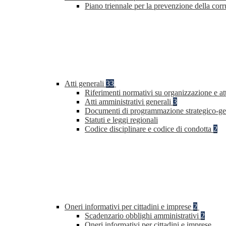
Piano triennale per la prevenzione della co
Atti generali
33
Riferimenti normativi su organizzazione e at
Atti amministrativi generali
3
Documenti di programmazione strategico-ge
Statuti e leggi regionali
Codice disciplinare e codice di condotta
2
Oneri informativi per cittadini e imprese
2
Scadenzario obblighi amministrativi
2
Oneri informativi per cittadini e imprese