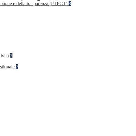
rruzione e della trasparenza (PTPCT)
3
tività
2
stionale
7