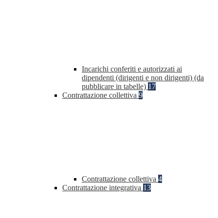
Incarichi conferiti e autorizzati ai
dipendenti (dirigenti e non dirigenti) (da
pubblicare in tabelle)
17
Contrattazione collettiva
9
Contrattazione collettiva
4
Contrattazione integrativa
13