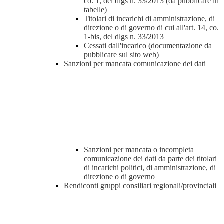
co. 1, del dlgs n. 33/2013 (da pubblicare in
tabelle)
Titolari di incarichi di amministrazione, di
direzione o di governo di cui all'art. 14, co.
1-bis, del dlgs n. 33/2013
Cessati dall'incarico (documentazione da
pubblicare sul sito web)
Sanzioni per mancata comunicazione dei dati
Sanzioni per mancata o incompleta
comunicazione dei dati da parte dei titolari
di incarichi politici, di amministrazione, di
direzione o di governo
Rendiconti gruppi consiliari regionali/provinciali