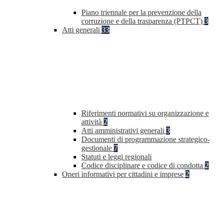
Piano triennale per la prevenzione della
corruzione e della trasparenza (PTPCT)
3
Atti generali
33
Riferimenti normativi su organizzazione e
attività
2
Atti amministrativi generali
3
Documenti di programmazione strategico-
gestionale
7
Statuti e leggi regionali
Codice disciplinare e codice di condotta
2
Oneri informativi per cittadini e imprese
2