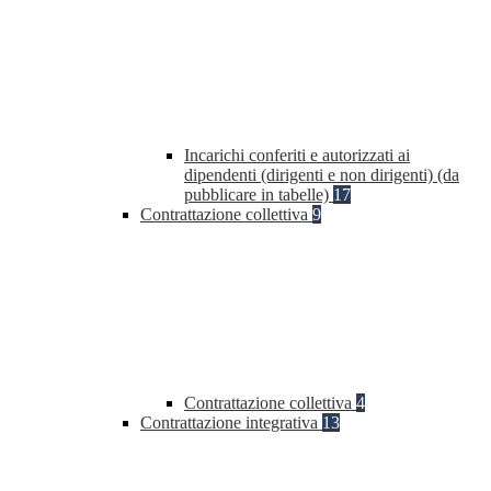
Incarichi conferiti e autorizzati ai
dipendenti (dirigenti e non dirigenti) (da
pubblicare in tabelle)
17
Contrattazione collettiva
9
Contrattazione collettiva
4
Contrattazione integrativa
13