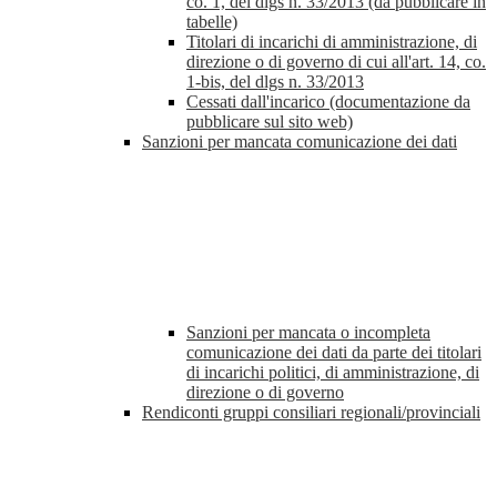
co. 1, del dlgs n. 33/2013 (da pubblicare in
tabelle)
Titolari di incarichi di amministrazione, di
direzione o di governo di cui all'art. 14, co.
1-bis, del dlgs n. 33/2013
Cessati dall'incarico (documentazione da
pubblicare sul sito web)
Sanzioni per mancata comunicazione dei dati
Sanzioni per mancata o incompleta
comunicazione dei dati da parte dei titolari
di incarichi politici, di amministrazione, di
direzione o di governo
Rendiconti gruppi consiliari regionali/provinciali