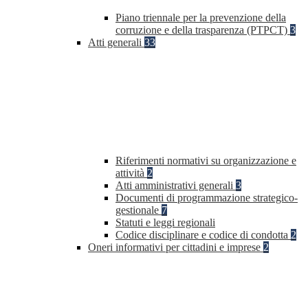
Piano triennale per la prevenzione della
corruzione e della trasparenza (PTPCT)
3
Atti generali
33
Riferimenti normativi su organizzazione e
attività
2
Atti amministrativi generali
3
Documenti di programmazione strategico-
gestionale
7
Statuti e leggi regionali
Codice disciplinare e codice di condotta
2
Oneri informativi per cittadini e imprese
2