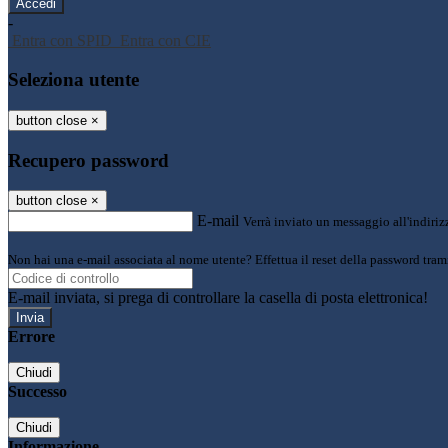
-
Entra con SPID
Entra con CIE
Seleziona utente
button close
×
Recupero password
button close
×
E-mail
Verrà inviato un messaggio all'indirizz
Non hai una e-mail associata al nome utente? Effettua il reset della password tram
E-mail inviata, si prega di controllare la casella di posta elettronica!
Errore
Chiudi
Successo
Chiudi
Informazione