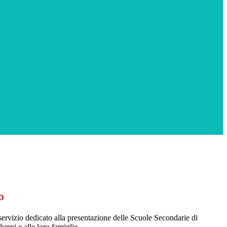
o
ervizio dedicato alla presentazione delle Scuole Secondarie di
unni e alle loro famiglie