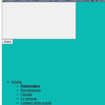
close
Scuola
Panoramica
Presentazione
I luoghi
Le persone
I numeri della scuola