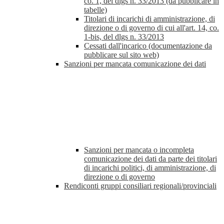
co. 1, del dlgs n. 33/2013 (da pubblicare in
tabelle)
Titolari di incarichi di amministrazione, di
direzione o di governo di cui all'art. 14, co.
1-bis, del dlgs n. 33/2013
Cessati dall'incarico (documentazione da
pubblicare sul sito web)
Sanzioni per mancata comunicazione dei dati
Sanzioni per mancata o incompleta
comunicazione dei dati da parte dei titolari
di incarichi politici, di amministrazione, di
direzione o di governo
Rendiconti gruppi consiliari regionali/provinciali