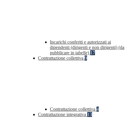
Incarichi conferiti e autorizzati ai
dipendenti (dirigenti e non dirigenti) (da
pubblicare in tabelle)
17
Contrattazione collettiva
9
Contrattazione collettiva
4
Contrattazione integrativa
13