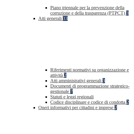
Piano triennale per la prevenzione della
corruzione e della trasparenza (PTPCT)
3
Atti generali
33
Riferimenti normativi su organizzazione e
attività
2
Atti amministrativi generali
3
Documenti di programmazione strategico-
gestionale
7
Statuti e leggi regionali
Codice disciplinare e codice di condotta
2
Oneri informativi per cittadini e imprese
2