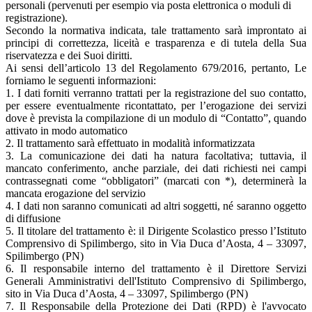
personali (pervenuti per esempio via posta elettronica o moduli di
registrazione).
Secondo la normativa indicata, tale trattamento sarà improntato ai
principi di correttezza, liceità e trasparenza e di tutela della Sua
riservatezza e dei Suoi diritti.
Ai sensi dell’articolo 13 del Regolamento 679/2016, pertanto, Le
forniamo le seguenti informazioni:
1. I dati forniti verranno trattati per la registrazione del suo contatto,
per essere eventualmente ricontattato, per l’erogazione dei servizi
dove è prevista la compilazione di un modulo di “Contatto”, quando
attivato in modo automatico
2. Il trattamento sarà effettuato in modalità informatizzata
3. La comunicazione dei dati ha natura facoltativa; tuttavia, il
mancato conferimento, anche parziale, dei dati richiesti nei campi
contrassegnati come “obbligatori” (marcati con *), determinerà la
mancata erogazione del servizio
4. I dati non saranno comunicati ad altri soggetti, né saranno oggetto
di diffusione
5. Il titolare del trattamento è: il Dirigente Scolastico presso l’Istituto
Comprensivo di Spilimbergo, sito in Via Duca d’Aosta, 4 – 33097,
Spilimbergo (PN)
6. Il responsabile interno del trattamento è il Direttore Servizi
Generali Amministrativi dell'Istituto Comprensivo di Spilimbergo,
sito in Via Duca d’Aosta, 4 – 33097, Spilimbergo (PN)
7. Il Responsabile della Protezione dei Dati (RPD) è l'avvocato