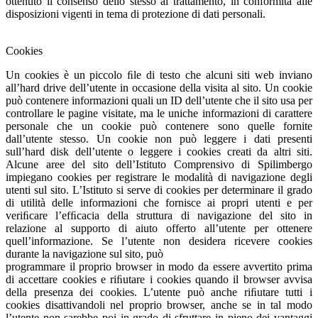
ottenuto il consenso dello stesso al trattamento, in conformità alle
disposizioni vigenti in tema di protezione di dati personali.
Cookies
Un cookies è un piccolo ﬁle di testo che alcuni siti web inviano
all’hard drive dell’utente in occasione della visita al sito. Un cookie
può contenere informazioni quali un ID dell’utente che il sito usa per
controllare le pagine visitate, ma le uniche informazioni di carattere
personale che un cookie può contenere sono quelle fornite
dall’utente stesso. Un cookie non può leggere i dati presenti
sull’hard disk dell’utente o leggere i cookies creati da altri siti.
Alcune aree del sito dell’Istituto Comprensivo di Spilimbergo
impiegano cookies per registrare le modalità di navigazione degli
utenti sul sito. L’Istituto si serve di cookies per determinare il grado
di utilità delle informazioni che fornisce ai propri utenti e per
veriﬁcare l’efﬁcacia della struttura di navigazione del sito in
relazione al supporto di aiuto offerto all’utente per ottenere
quell’informazione. Se l’utente non desidera ricevere cookies
durante la navigazione sul sito, può
programmare il proprio browser in modo da essere avvertito prima
di accettare cookies e riﬁutare i cookies quando il browser avvisa
della presenza dei cookies. L’utente può anche riﬁutare tutti i
cookies disattivandoli nel proprio browser, anche se in tal modo
l’utente non sarebbe poi in grado di sfruttare in pieno dei vantaggi