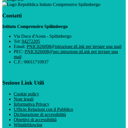
Istituto Comprensivo Spilimbergo
Contatti
Istituto Comprensivo Spilimbergo
Via Duca d'Aosta - Spilimbergo
Tel:
04272205
Email:
PNIC826008@istruzione.it
Link per inviare una mail
PEC:
PNIC826008@pec.istruzione.it
Link per inviare una
mail
C.F.: 90011710937
Sezione Link Utili
Cookie policy
Note legali
Informativa Privacy
Ufficio Relazioni con il Pubblico
Dichiarazione di accessibilità
Obiettivi di accessibilità
Whistleblowing