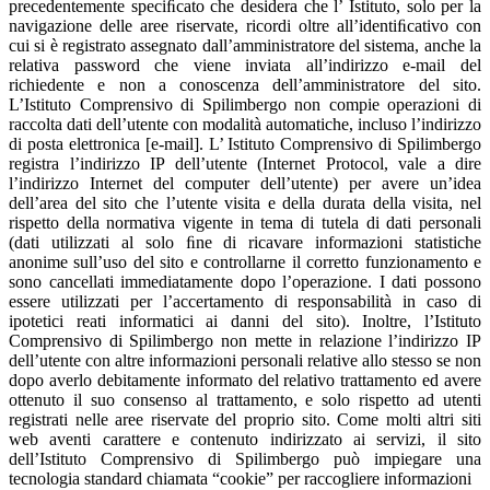
precedentemente speciﬁcato che desidera che l’ Istituto, solo per la
navigazione delle aree riservate, ricordi oltre all’identiﬁcativo con
cui si è registrato assegnato dall’amministratore del sistema, anche la
relativa password che viene inviata all’indirizzo e-mail del
richiedente e non a conoscenza dell’amministratore del sito.
L’Istituto Comprensivo di Spilimbergo non compie operazioni di
raccolta dati dell’utente con modalità automatiche, incluso l’indirizzo
di posta elettronica [e-mail]. L’ Istituto Comprensivo di Spilimbergo
registra l’indirizzo IP dell’utente (Internet Protocol, vale a dire
l’indirizzo Internet del computer dell’utente) per avere un’idea
dell’area del sito che l’utente visita e della durata della visita, nel
rispetto della normativa vigente in tema di tutela di dati personali
(dati utilizzati al solo ﬁne di ricavare informazioni statistiche
anonime sull’uso del sito e controllarne il corretto funzionamento e
sono cancellati immediatamente dopo l’operazione. I dati possono
essere utilizzati per l’accertamento di responsabilità in caso di
ipotetici reati informatici ai danni del sito). Inoltre, l’Istituto
Comprensivo di Spilimbergo non mette in relazione l’indirizzo IP
dell’utente con altre informazioni personali relative allo stesso se non
dopo averlo debitamente informato del relativo trattamento ed avere
ottenuto il suo consenso al trattamento, e solo rispetto ad utenti
registrati nelle aree riservate del proprio sito. Come molti altri siti
web aventi carattere e contenuto indirizzato ai servizi, il sito
dell’Istituto Comprensivo di Spilimbergo può impiegare una
tecnologia standard chiamata “cookie” per raccogliere informazioni