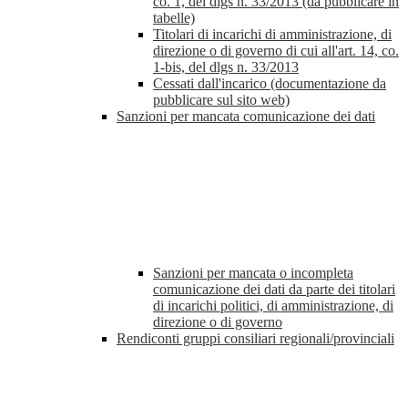
co. 1, del dlgs n. 33/2013 (da pubblicare in
tabelle)
Titolari di incarichi di amministrazione, di
direzione o di governo di cui all'art. 14, co.
1-bis, del dlgs n. 33/2013
Cessati dall'incarico (documentazione da
pubblicare sul sito web)
Sanzioni per mancata comunicazione dei dati
Sanzioni per mancata o incompleta
comunicazione dei dati da parte dei titolari
di incarichi politici, di amministrazione, di
direzione o di governo
Rendiconti gruppi consiliari regionali/provinciali