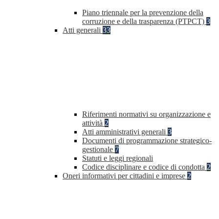
Piano triennale per la prevenzione della
corruzione e della trasparenza (PTPCT)
3
Atti generali
33
Riferimenti normativi su organizzazione e
attività
2
Atti amministrativi generali
3
Documenti di programmazione strategico-
gestionale
7
Statuti e leggi regionali
Codice disciplinare e codice di condotta
2
Oneri informativi per cittadini e imprese
2