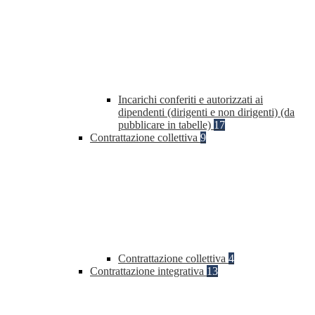
Incarichi conferiti e autorizzati ai
dipendenti (dirigenti e non dirigenti) (da
pubblicare in tabelle)
17
Contrattazione collettiva
9
Contrattazione collettiva
4
Contrattazione integrativa
13