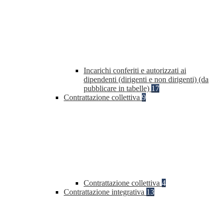
Incarichi conferiti e autorizzati ai
dipendenti (dirigenti e non dirigenti) (da
pubblicare in tabelle)
17
Contrattazione collettiva
9
Contrattazione collettiva
4
Contrattazione integrativa
13