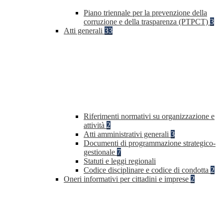
Piano triennale per la prevenzione della
corruzione e della trasparenza (PTPCT)
3
Atti generali
33
Riferimenti normativi su organizzazione e
attività
2
Atti amministrativi generali
3
Documenti di programmazione strategico-
gestionale
7
Statuti e leggi regionali
Codice disciplinare e codice di condotta
2
Oneri informativi per cittadini e imprese
2