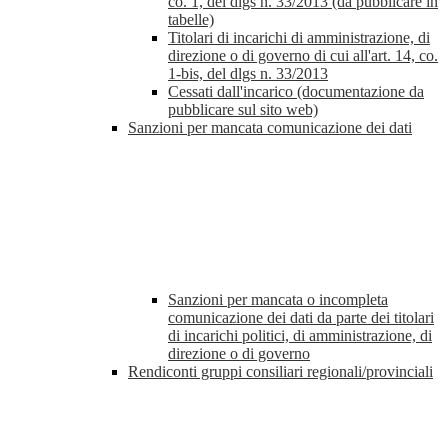
co. 1, del dlgs n. 33/2013 (da pubblicare in
tabelle)
Titolari di incarichi di amministrazione, di
direzione o di governo di cui all'art. 14, co.
1-bis, del dlgs n. 33/2013
Cessati dall'incarico (documentazione da
pubblicare sul sito web)
Sanzioni per mancata comunicazione dei dati
Sanzioni per mancata o incompleta
comunicazione dei dati da parte dei titolari
di incarichi politici, di amministrazione, di
direzione o di governo
Rendiconti gruppi consiliari regionali/provinciali