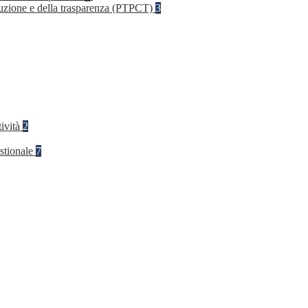
rruzione e della trasparenza (PTPCT)
3
tività
2
stionale
7