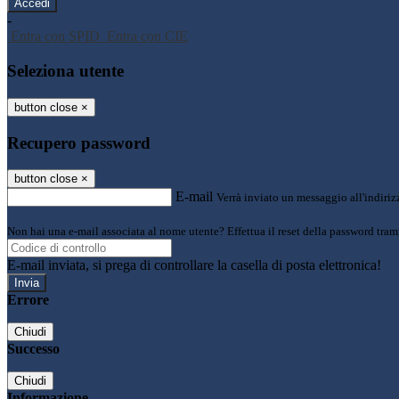
-
Entra con SPID
Entra con CIE
Seleziona utente
button close
×
Recupero password
button close
×
E-mail
Verrà inviato un messaggio all'indirizz
Non hai una e-mail associata al nome utente? Effettua il reset della password tram
E-mail inviata, si prega di controllare la casella di posta elettronica!
Errore
Chiudi
Successo
Chiudi
Informazione