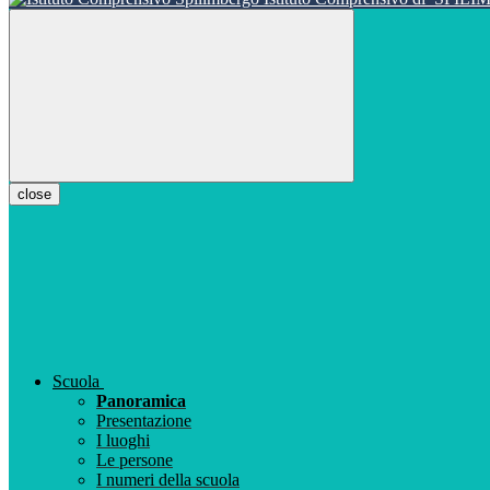
close
Scuola
Panoramica
Presentazione
I luoghi
Le persone
I numeri della scuola