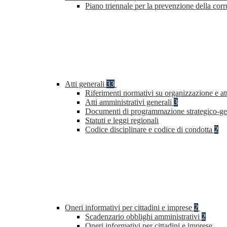
Piano triennale per la prevenzione della co
Atti generali
33
Riferimenti normativi su organizzazione e at
Atti amministrativi generali
3
Documenti di programmazione strategico-ge
Statuti e leggi regionali
Codice disciplinare e codice di condotta
2
Oneri informativi per cittadini e imprese
2
Scadenzario obblighi amministrativi
2
Oneri informativi per cittadini e imprese