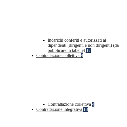
Incarichi conferiti e autorizzati ai
dipendenti (dirigenti e non dirigenti) (da
pubblicare in tabelle)
17
Contrattazione collettiva
9
Contrattazione collettiva
4
Contrattazione integrativa
13