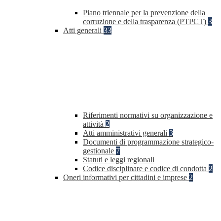
Piano triennale per la prevenzione della
corruzione e della trasparenza (PTPCT)
3
Atti generali
33
Riferimenti normativi su organizzazione e
attività
2
Atti amministrativi generali
3
Documenti di programmazione strategico-
gestionale
7
Statuti e leggi regionali
Codice disciplinare e codice di condotta
2
Oneri informativi per cittadini e imprese
2