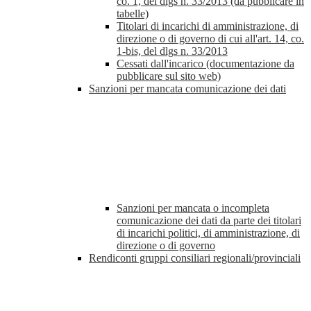
co. 1, del dlgs n. 33/2013 (da pubblicare in
tabelle)
Titolari di incarichi di amministrazione, di
direzione o di governo di cui all'art. 14, co.
1-bis, del dlgs n. 33/2013
Cessati dall'incarico (documentazione da
pubblicare sul sito web)
Sanzioni per mancata comunicazione dei dati
Sanzioni per mancata o incompleta
comunicazione dei dati da parte dei titolari
di incarichi politici, di amministrazione, di
direzione o di governo
Rendiconti gruppi consiliari regionali/provinciali