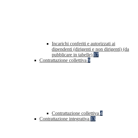
Incarichi conferiti e autorizzati ai
dipendenti (dirigenti e non dirigenti) (da
pubblicare in tabelle)
17
Contrattazione collettiva
9
Contrattazione collettiva
4
Contrattazione integrativa
13