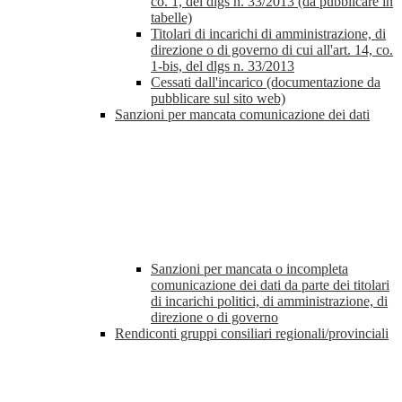
co. 1, del dlgs n. 33/2013 (da pubblicare in
tabelle)
Titolari di incarichi di amministrazione, di
direzione o di governo di cui all'art. 14, co.
1-bis, del dlgs n. 33/2013
Cessati dall'incarico (documentazione da
pubblicare sul sito web)
Sanzioni per mancata comunicazione dei dati
Sanzioni per mancata o incompleta
comunicazione dei dati da parte dei titolari
di incarichi politici, di amministrazione, di
direzione o di governo
Rendiconti gruppi consiliari regionali/provinciali