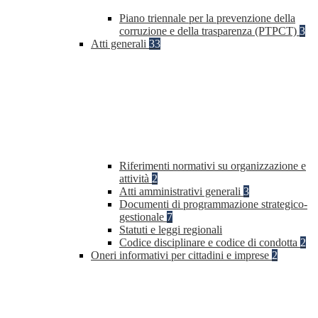
Piano triennale per la prevenzione della
corruzione e della trasparenza (PTPCT)
3
Atti generali
33
Riferimenti normativi su organizzazione e
attività
2
Atti amministrativi generali
3
Documenti di programmazione strategico-
gestionale
7
Statuti e leggi regionali
Codice disciplinare e codice di condotta
2
Oneri informativi per cittadini e imprese
2