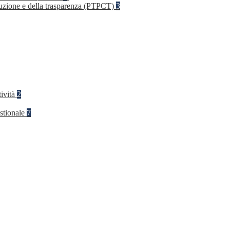
rruzione e della trasparenza (PTPCT)
3
tività
2
stionale
7