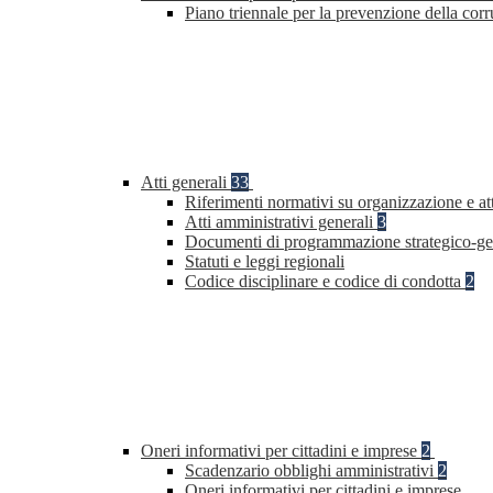
Piano triennale per la prevenzione della co
Atti generali
33
Riferimenti normativi su organizzazione e at
Atti amministrativi generali
3
Documenti di programmazione strategico-ge
Statuti e leggi regionali
Codice disciplinare e codice di condotta
2
Oneri informativi per cittadini e imprese
2
Scadenzario obblighi amministrativi
2
Oneri informativi per cittadini e imprese