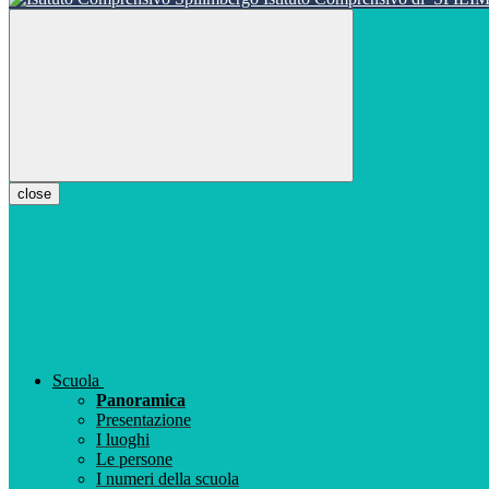
close
Scuola
Panoramica
Presentazione
I luoghi
Le persone
I numeri della scuola