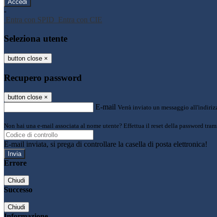
-
Entra con SPID
Entra con CIE
Seleziona utente
button close
×
Recupero password
button close
×
E-mail
Verrà inviato un messaggio all'indirizz
Non hai una e-mail associata al nome utente? Effettua il reset della password tram
E-mail inviata, si prega di controllare la casella di posta elettronica!
Errore
Chiudi
Successo
Chiudi
Informazione