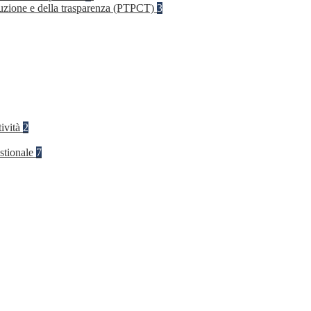
rruzione e della trasparenza (PTPCT)
3
tività
2
stionale
7