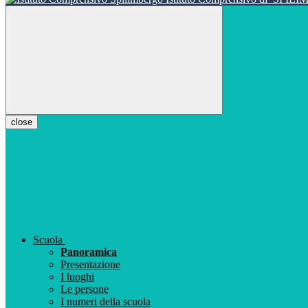
close
Scuola
Panoramica
Presentazione
I luoghi
Le persone
I numeri della scuola