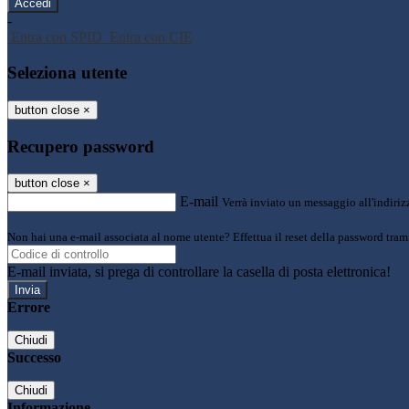
-
Entra con SPID
Entra con CIE
Seleziona utente
button close
×
Recupero password
button close
×
E-mail
Verrà inviato un messaggio all'indirizz
Non hai una e-mail associata al nome utente? Effettua il reset della password tram
E-mail inviata, si prega di controllare la casella di posta elettronica!
Errore
Chiudi
Successo
Chiudi
Informazione