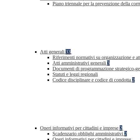
Piano triennale per la prevenzione della co
Atti generali
33
Riferimenti normativi su organizzazione e at
Atti amministrativi generali
3
Documenti di programmazione strategico-ge
Statuti e leggi regionali
Codice disciplinare e codice di condotta
2
Oneri informativi per cittadini e imprese
2
Scadenzario obblighi amministrativi
2
Oneri informativi per cittadini e imprese