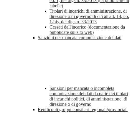
co. 1, del dlgs n. 33/2013 (da pubblicare in
tabelle)
Titolari di incarichi di amministrazione, di
direzione o di governo di cui all'art. 14, co.
1-bis, del dlgs n. 33/2013
Cessati dall'incarico (documentazione da
pubblicare sul sito web)
Sanzioni per mancata comunicazione dei dati
Sanzioni per mancata o incompleta
comunicazione dei dati da parte dei titolari
di incarichi politici, di amministrazione, di
direzione o di governo
Rendiconti gruppi consiliari regionali/provinciali