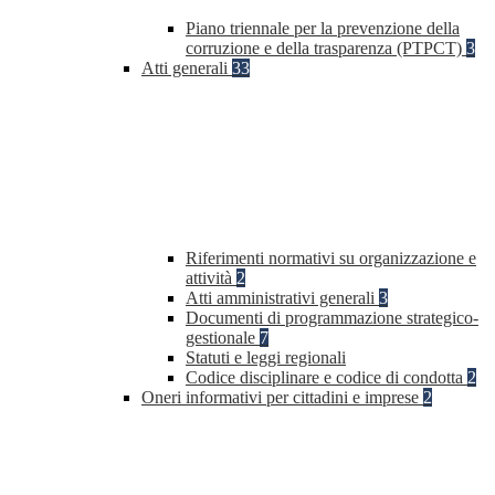
Piano triennale per la prevenzione della
corruzione e della trasparenza (PTPCT)
3
Atti generali
33
Riferimenti normativi su organizzazione e
attività
2
Atti amministrativi generali
3
Documenti di programmazione strategico-
gestionale
7
Statuti e leggi regionali
Codice disciplinare e codice di condotta
2
Oneri informativi per cittadini e imprese
2