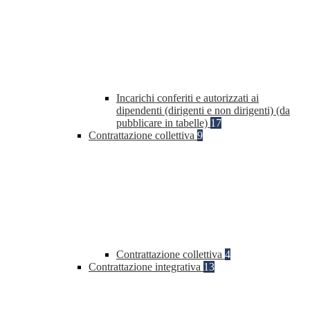
Incarichi conferiti e autorizzati ai
dipendenti (dirigenti e non dirigenti) (da
pubblicare in tabelle)
17
Contrattazione collettiva
9
Contrattazione collettiva
4
Contrattazione integrativa
13