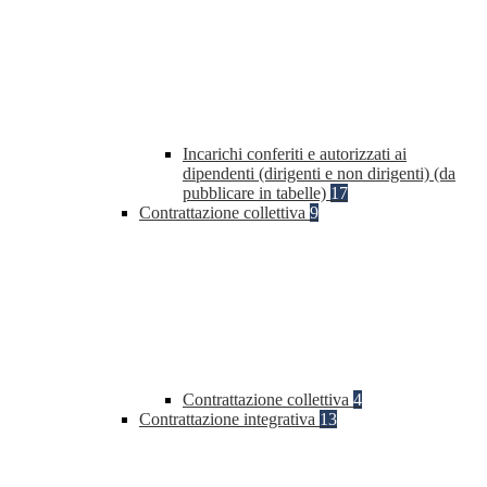
Incarichi conferiti e autorizzati ai
dipendenti (dirigenti e non dirigenti) (da
pubblicare in tabelle)
17
Contrattazione collettiva
9
Contrattazione collettiva
4
Contrattazione integrativa
13