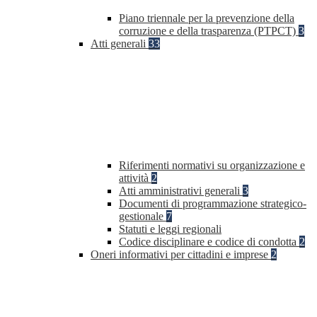
Piano triennale per la prevenzione della
corruzione e della trasparenza (PTPCT)
3
Atti generali
33
Riferimenti normativi su organizzazione e
attività
2
Atti amministrativi generali
3
Documenti di programmazione strategico-
gestionale
7
Statuti e leggi regionali
Codice disciplinare e codice di condotta
2
Oneri informativi per cittadini e imprese
2