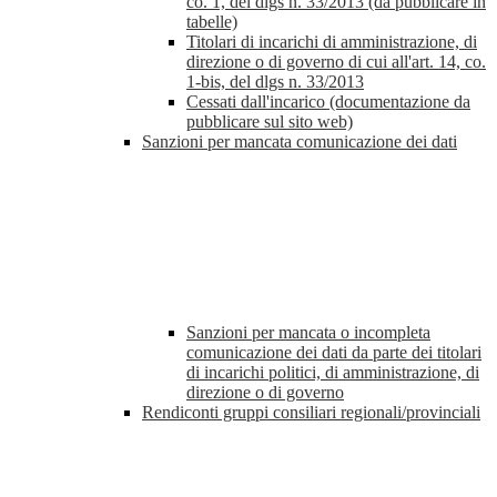
co. 1, del dlgs n. 33/2013 (da pubblicare in
tabelle)
Titolari di incarichi di amministrazione, di
direzione o di governo di cui all'art. 14, co.
1-bis, del dlgs n. 33/2013
Cessati dall'incarico (documentazione da
pubblicare sul sito web)
Sanzioni per mancata comunicazione dei dati
Sanzioni per mancata o incompleta
comunicazione dei dati da parte dei titolari
di incarichi politici, di amministrazione, di
direzione o di governo
Rendiconti gruppi consiliari regionali/provinciali