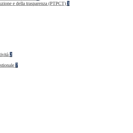
rruzione e della trasparenza (PTPCT)
3
tività
2
stionale
7