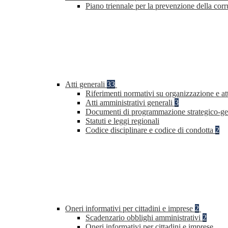
Piano triennale per la prevenzione della co
Atti generali
33
Riferimenti normativi su organizzazione e at
Atti amministrativi generali
3
Documenti di programmazione strategico-ge
Statuti e leggi regionali
Codice disciplinare e codice di condotta
2
Oneri informativi per cittadini e imprese
2
Scadenzario obblighi amministrativi
2
Oneri informativi per cittadini e imprese