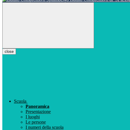
close
Scuola
Panoramica
Presentazione
I luoghi
Le persone
I numeri della scuola