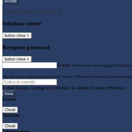
-
Entra con SPID
Entra con CIE
Seleziona utente
button close
×
Recupero password
button close
×
E-mail
Verrà inviato un messaggio all'indirizz
Non hai una e-mail associata al nome utente? Effettua il reset della password tram
E-mail inviata, si prega di controllare la casella di posta elettronica!
Errore
Chiudi
Successo
Chiudi
Informazione