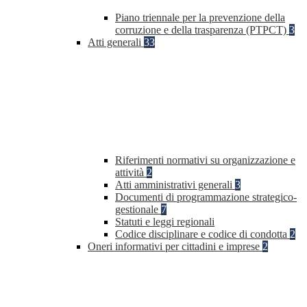
Piano triennale per la prevenzione della
corruzione e della trasparenza (PTPCT)
3
Atti generali
33
Riferimenti normativi su organizzazione e
attività
2
Atti amministrativi generali
3
Documenti di programmazione strategico-
gestionale
7
Statuti e leggi regionali
Codice disciplinare e codice di condotta
2
Oneri informativi per cittadini e imprese
2