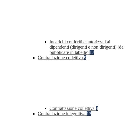
Incarichi conferiti e autorizzati ai
dipendenti (dirigenti e non dirigenti) (da
pubblicare in tabelle)
17
Contrattazione collettiva
9
Contrattazione collettiva
4
Contrattazione integrativa
13