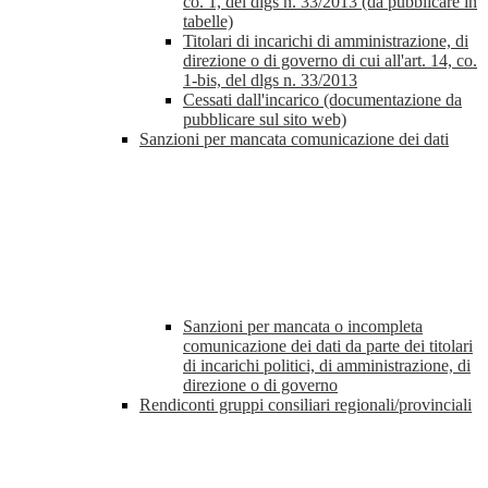
co. 1, del dlgs n. 33/2013 (da pubblicare in
tabelle)
Titolari di incarichi di amministrazione, di
direzione o di governo di cui all'art. 14, co.
1-bis, del dlgs n. 33/2013
Cessati dall'incarico (documentazione da
pubblicare sul sito web)
Sanzioni per mancata comunicazione dei dati
Sanzioni per mancata o incompleta
comunicazione dei dati da parte dei titolari
di incarichi politici, di amministrazione, di
direzione o di governo
Rendiconti gruppi consiliari regionali/provinciali