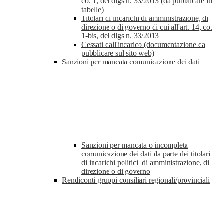
co. 1, del dlgs n. 33/2013 (da pubblicare in
tabelle)
Titolari di incarichi di amministrazione, di
direzione o di governo di cui all'art. 14, co.
1-bis, del dlgs n. 33/2013
Cessati dall'incarico (documentazione da
pubblicare sul sito web)
Sanzioni per mancata comunicazione dei dati
Sanzioni per mancata o incompleta
comunicazione dei dati da parte dei titolari
di incarichi politici, di amministrazione, di
direzione o di governo
Rendiconti gruppi consiliari regionali/provinciali