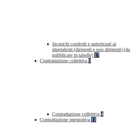
Incarichi conferiti e autorizzati ai
dipendenti (dirigenti e non dirigenti) (da
pubblicare in tabelle)
17
Contrattazione collettiva
9
Contrattazione collettiva
4
Contrattazione integrativa
13