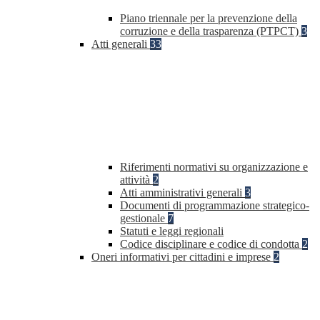
Piano triennale per la prevenzione della
corruzione e della trasparenza (PTPCT)
3
Atti generali
33
Riferimenti normativi su organizzazione e
attività
2
Atti amministrativi generali
3
Documenti di programmazione strategico-
gestionale
7
Statuti e leggi regionali
Codice disciplinare e codice di condotta
2
Oneri informativi per cittadini e imprese
2