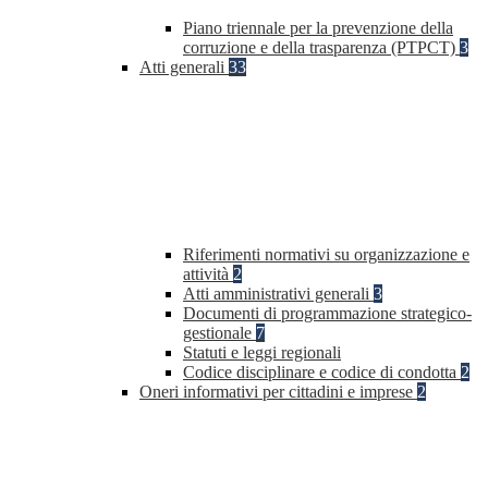
Piano triennale per la prevenzione della
corruzione e della trasparenza (PTPCT)
3
Atti generali
33
Riferimenti normativi su organizzazione e
attività
2
Atti amministrativi generali
3
Documenti di programmazione strategico-
gestionale
7
Statuti e leggi regionali
Codice disciplinare e codice di condotta
2
Oneri informativi per cittadini e imprese
2