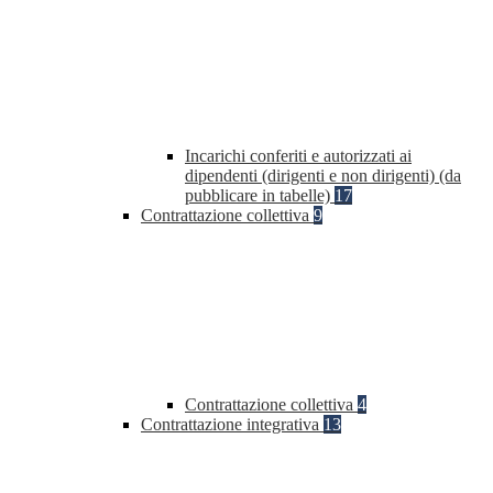
Incarichi conferiti e autorizzati ai
dipendenti (dirigenti e non dirigenti) (da
pubblicare in tabelle)
17
Contrattazione collettiva
9
Contrattazione collettiva
4
Contrattazione integrativa
13