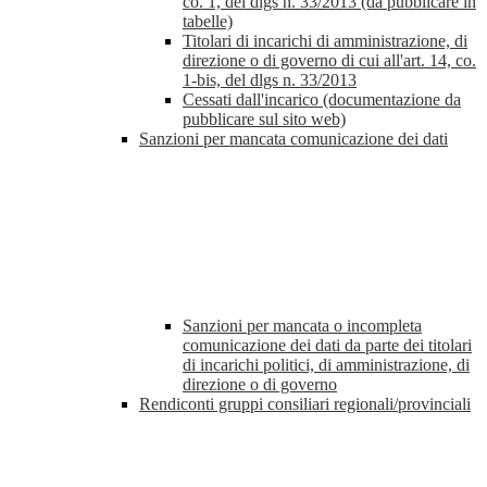
co. 1, del dlgs n. 33/2013 (da pubblicare in
tabelle)
Titolari di incarichi di amministrazione, di
direzione o di governo di cui all'art. 14, co.
1-bis, del dlgs n. 33/2013
Cessati dall'incarico (documentazione da
pubblicare sul sito web)
Sanzioni per mancata comunicazione dei dati
Sanzioni per mancata o incompleta
comunicazione dei dati da parte dei titolari
di incarichi politici, di amministrazione, di
direzione o di governo
Rendiconti gruppi consiliari regionali/provinciali