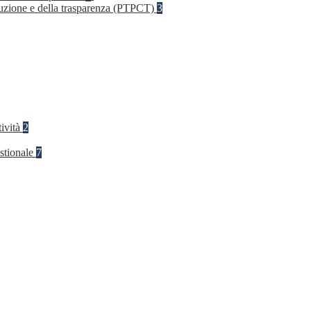
rruzione e della trasparenza (PTPCT)
3
tività
2
stionale
7