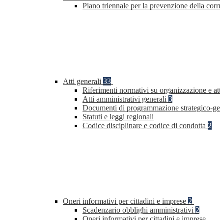
Piano triennale per la prevenzione della co
Atti generali
33
Riferimenti normativi su organizzazione e at
Atti amministrativi generali
3
Documenti di programmazione strategico-ge
Statuti e leggi regionali
Codice disciplinare e codice di condotta
2
Oneri informativi per cittadini e imprese
2
Scadenzario obblighi amministrativi
2
Oneri informativi per cittadini e imprese