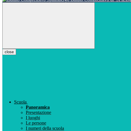
close
Scuola
Panoramica
Presentazione
I luoghi
Le persone
I numeri della scuola