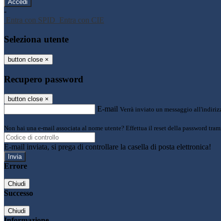
-
Entra con SPID
Entra con CIE
Seleziona utente
button close
×
Recupero password
button close
×
E-mail
Verrà inviato un messaggio all'indirizz
Non hai una e-mail associata al nome utente? Effettua il reset della password tram
E-mail inviata, si prega di controllare la casella di posta elettronica!
Errore
Chiudi
Successo
Chiudi
Informazione