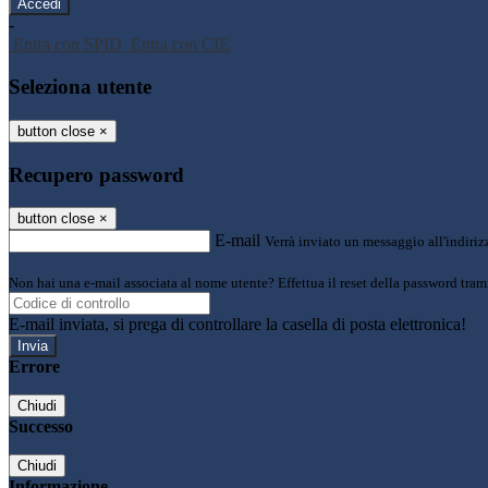
-
Entra con SPID
Entra con CIE
Seleziona utente
button close
×
Recupero password
button close
×
E-mail
Verrà inviato un messaggio all'indirizz
Non hai una e-mail associata al nome utente? Effettua il reset della password tram
E-mail inviata, si prega di controllare la casella di posta elettronica!
Errore
Chiudi
Successo
Chiudi
Informazione