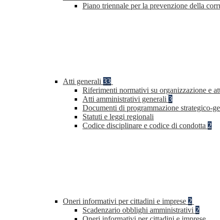
Piano triennale per la prevenzione della co
Atti generali
33
Riferimenti normativi su organizzazione e at
Atti amministrativi generali
3
Documenti di programmazione strategico-ge
Statuti e leggi regionali
Codice disciplinare e codice di condotta
2
Oneri informativi per cittadini e imprese
2
Scadenzario obblighi amministrativi
2
Oneri informativi per cittadini e imprese