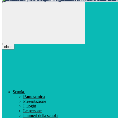
close
Scuola
Panoramica
Presentazione
I luoghi
Le persone
I numeri della scuola