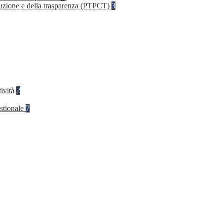
rruzione e della trasparenza (PTPCT)
3
tività
2
stionale
7