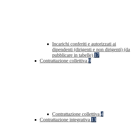
Incarichi conferiti e autorizzati ai
dipendenti (dirigenti e non dirigenti) (da
pubblicare in tabelle)
17
Contrattazione collettiva
9
Contrattazione collettiva
4
Contrattazione integrativa
13