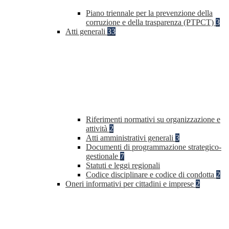
Piano triennale per la prevenzione della
corruzione e della trasparenza (PTPCT)
3
Atti generali
33
Riferimenti normativi su organizzazione e
attività
2
Atti amministrativi generali
3
Documenti di programmazione strategico-
gestionale
7
Statuti e leggi regionali
Codice disciplinare e codice di condotta
2
Oneri informativi per cittadini e imprese
2