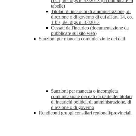
co. 1, del dlgs n. 33/2013 (da pubblicare in
tabelle)
Titolari di incarichi di amministrazione, di
direzione o di governo di cui all'art. 14, co.
1-bis, del dlgs n. 33/2013
Cessati dall'incarico (documentazione da
pubblicare sul sito web)
Sanzioni per mancata comunicazione dei dati
Sanzioni per mancata o incompleta
comunicazione dei dati da parte dei titolari
di incarichi politici, di amministrazione, di
direzione o di governo
Rendiconti gruppi consiliari regionali/provinciali