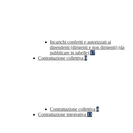
Incarichi conferiti e autorizzati ai
dipendenti (dirigenti e non dirigenti) (da
pubblicare in tabelle)
17
Contrattazione collettiva
9
Contrattazione collettiva
4
Contrattazione integrativa
13