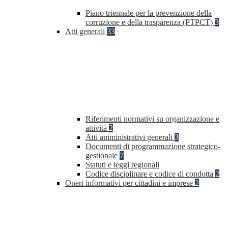
Piano triennale per la prevenzione della
corruzione e della trasparenza (PTPCT)
3
Atti generali
33
Riferimenti normativi su organizzazione e
attività
2
Atti amministrativi generali
3
Documenti di programmazione strategico-
gestionale
7
Statuti e leggi regionali
Codice disciplinare e codice di condotta
2
Oneri informativi per cittadini e imprese
2