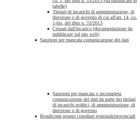
co. 1, del dlgs n. 33/2013 (da pubblicare in
tabelle)
Titolari di incarichi di amministrazione, di
direzione o di governo di cui all'art. 14, co.
1-bis, del dlgs n. 33/2013
Cessati dall'incarico (documentazione da
pubblicare sul sito web)
Sanzioni per mancata comunicazione dei dati
Sanzioni per mancata o incompleta
comunicazione dei dati da parte dei titolari
di incarichi politici, di amministrazione, di
direzione o di governo
Rendiconti gruppi consiliari regionali/provinciali