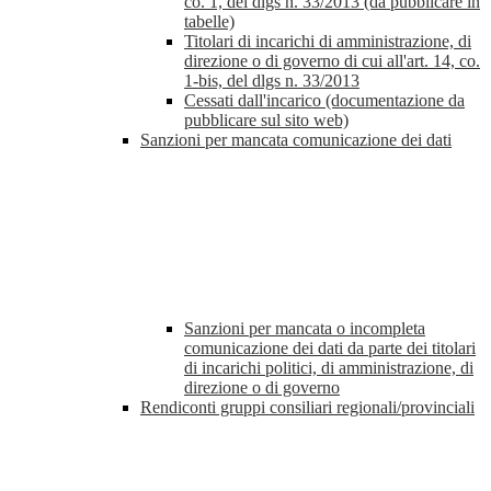
co. 1, del dlgs n. 33/2013 (da pubblicare in
tabelle)
Titolari di incarichi di amministrazione, di
direzione o di governo di cui all'art. 14, co.
1-bis, del dlgs n. 33/2013
Cessati dall'incarico (documentazione da
pubblicare sul sito web)
Sanzioni per mancata comunicazione dei dati
Sanzioni per mancata o incompleta
comunicazione dei dati da parte dei titolari
di incarichi politici, di amministrazione, di
direzione o di governo
Rendiconti gruppi consiliari regionali/provinciali