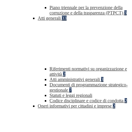
Piano triennale per la prevenzione della
corruzione e della trasparenza (PTPCT)
3
Atti generali
33
Riferimenti normativi su organizzazione e
attività
2
Atti amministrativi generali
3
Documenti di programmazione strategico-
gestionale
7
Statuti e leggi regionali
Codice disciplinare e codice di condotta
2
Oneri informativi per cittadini e imprese
2