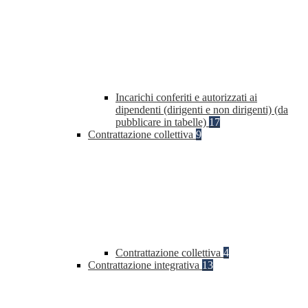
Incarichi conferiti e autorizzati ai
dipendenti (dirigenti e non dirigenti) (da
pubblicare in tabelle)
17
Contrattazione collettiva
9
Contrattazione collettiva
4
Contrattazione integrativa
13