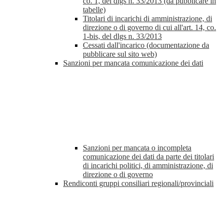
co. 1, del dlgs n. 33/2013 (da pubblicare in
tabelle)
Titolari di incarichi di amministrazione, di
direzione o di governo di cui all'art. 14, co.
1-bis, del dlgs n. 33/2013
Cessati dall'incarico (documentazione da
pubblicare sul sito web)
Sanzioni per mancata comunicazione dei dati
Sanzioni per mancata o incompleta
comunicazione dei dati da parte dei titolari
di incarichi politici, di amministrazione, di
direzione o di governo
Rendiconti gruppi consiliari regionali/provinciali