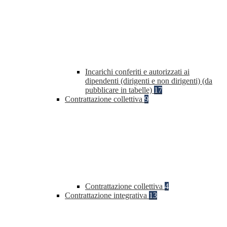
Incarichi conferiti e autorizzati ai
dipendenti (dirigenti e non dirigenti) (da
pubblicare in tabelle)
17
Contrattazione collettiva
9
Contrattazione collettiva
4
Contrattazione integrativa
13