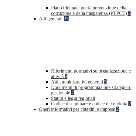
Piano triennale per la prevenzione della
corruzione e della trasparenza (PTPCT)
3
Atti generali
33
Riferimenti normativi su organizzazione e
attività
2
Atti amministrativi generali
3
Documenti di programmazione strategico-
gestionale
7
Statuti e leggi regionali
Codice disciplinare e codice di condotta
2
Oneri informativi per cittadini e imprese
2