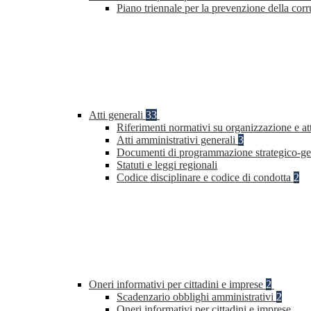
Piano triennale per la prevenzione della co
Atti generali
33
Riferimenti normativi su organizzazione e at
Atti amministrativi generali
3
Documenti di programmazione strategico-ge
Statuti e leggi regionali
Codice disciplinare e codice di condotta
2
Oneri informativi per cittadini e imprese
2
Scadenzario obblighi amministrativi
2
Oneri informativi per cittadini e imprese