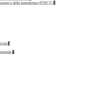
rruzione e della trasparenza (PTPCT)
3
tività
2
stionale
7