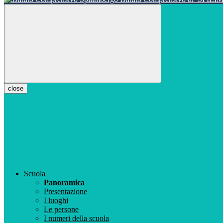
close
Scuola
Panoramica
Presentazione
I luoghi
Le persone
I numeri della scuola