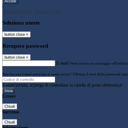
-
Entra con SPID
Entra con CIE
Seleziona utente
button close
×
Recupero password
button close
×
E-mail
Verrà inviato un messaggio all'indirizz
Non hai una e-mail associata al nome utente? Effettua il reset della password tram
E-mail inviata, si prega di controllare la casella di posta elettronica!
Errore
Chiudi
Successo
Chiudi
Informazione