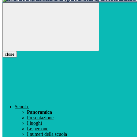
close
Scuola
Panoramica
Presentazione
I luoghi
Le persone
I numeri della scuola