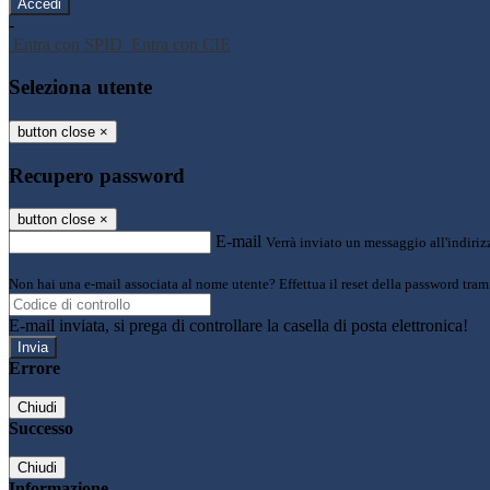
-
Entra con SPID
Entra con CIE
Seleziona utente
button close
×
Recupero password
button close
×
E-mail
Verrà inviato un messaggio all'indirizz
Non hai una e-mail associata al nome utente? Effettua il reset della password tram
E-mail inviata, si prega di controllare la casella di posta elettronica!
Errore
Chiudi
Successo
Chiudi
Informazione