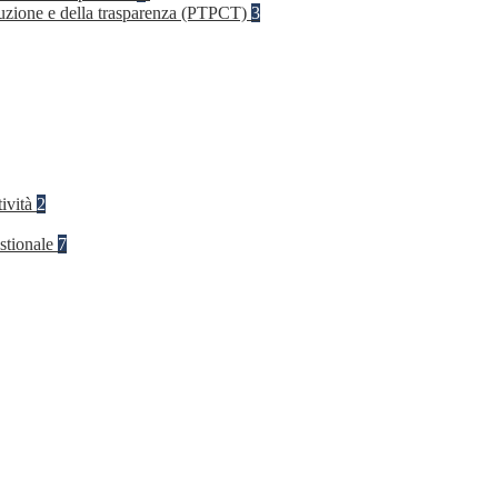
rruzione e della trasparenza (PTPCT)
3
tività
2
stionale
7