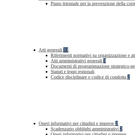
Piano triennale per la prevenzione della co
Atti generali
33
Riferimenti normativi su organizzazione e at
Atti amministrativi generali
3
Documenti di programmazione strategico-ge
Statuti e leggi regionali
Codice disciplinare e codice di condotta
2
Oneri informativi per cittadini e imprese
2
Scadenzario obblighi amministrativi
2
Oneri informativi per cittadini e imprese