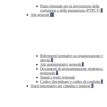
Piano triennale per la prevenzione della
corruzione e della trasparenza (PTPCT)
3
Atti generali
33
Riferimenti normativi su organizzazione e
attività
2
Atti amministrativi generali
3
Documenti di programmazione strategico-
gestionale
7
Statuti e leggi regionali
Codice disciplinare e codice di condotta
2
Oneri informativi per cittadini e imprese
2