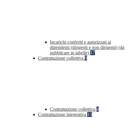
Incarichi conferiti e autorizzati ai
dipendenti (dirigenti e non dirigenti) (da
pubblicare in tabelle)
17
Contrattazione collettiva
9
Contrattazione collettiva
4
Contrattazione integrativa
13