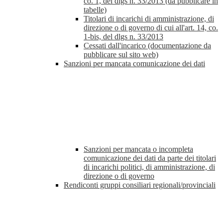
co. 1, del dlgs n. 33/2013 (da pubblicare in
tabelle)
Titolari di incarichi di amministrazione, di
direzione o di governo di cui all'art. 14, co.
1-bis, del dlgs n. 33/2013
Cessati dall'incarico (documentazione da
pubblicare sul sito web)
Sanzioni per mancata comunicazione dei dati
Sanzioni per mancata o incompleta
comunicazione dei dati da parte dei titolari
di incarichi politici, di amministrazione, di
direzione o di governo
Rendiconti gruppi consiliari regionali/provinciali