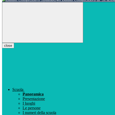
close
Scuola
Panoramica
Presentazione
I luoghi
Le persone
I numeri della scuola