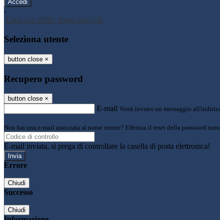
-
Entra con SPID
Entra con CIE
Seleziona utente
button close
×
Recupero password
button close
×
E-mail
Verrà inviato un messaggio all'indirizz
Non hai una e-mail associata al nome utente? Effettua il reset della password tram
E-mail inviata, si prega di controllare la casella di posta elettronica!
Errore
Chiudi
Successo
Chiudi
Informazione