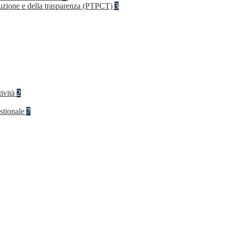
rruzione e della trasparenza (PTPCT)
3
tività
2
stionale
7