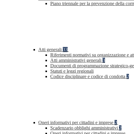
Piano triennale per la prevenzione della co
Atti generali
33
Riferimenti normativi su organizzazione e at
Atti amministrativi generali
3
Documenti di programmazione strategico-ge
Statuti e leggi regionali
Codice disciplinare e codice di condotta
2
Oneri informativi per cittadini e imprese
2
Scadenzario obblighi amministrativi
2
Oneri informativi per cittadini e imprese