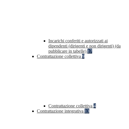
Incarichi conferiti e autorizzati ai
dipendenti (dirigenti e non dirigenti) (da
pubblicare in tabelle)
17
Contrattazione collettiva
9
Contrattazione collettiva
4
Contrattazione integrativa
13