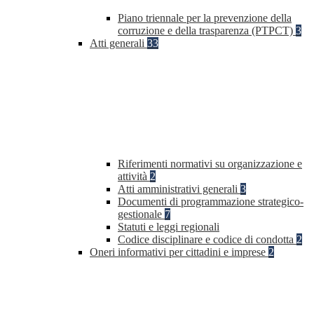
Piano triennale per la prevenzione della
corruzione e della trasparenza (PTPCT)
3
Atti generali
33
Riferimenti normativi su organizzazione e
attività
2
Atti amministrativi generali
3
Documenti di programmazione strategico-
gestionale
7
Statuti e leggi regionali
Codice disciplinare e codice di condotta
2
Oneri informativi per cittadini e imprese
2