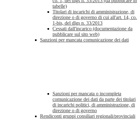
co. 1, del dlgs n. 33/2013 (da pubblicare in
tabelle)
Titolari di incarichi di amministrazione, di
direzione o di governo di cui all'art. 14, co.
1-bis, del dlgs n. 33/2013
Cessati dall'incarico (documentazione da
pubblicare sul sito web)
Sanzioni per mancata comunicazione dei dati
Sanzioni per mancata o incompleta
comunicazione dei dati da parte dei titolari
di incarichi politici, di amministrazione, di
direzione o di governo
Rendiconti gruppi consiliari regionali/provinciali