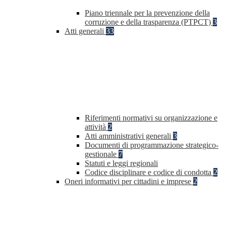
Piano triennale per la prevenzione della
corruzione e della trasparenza (PTPCT)
3
Atti generali
33
Riferimenti normativi su organizzazione e
attività
2
Atti amministrativi generali
3
Documenti di programmazione strategico-
gestionale
7
Statuti e leggi regionali
Codice disciplinare e codice di condotta
2
Oneri informativi per cittadini e imprese
2