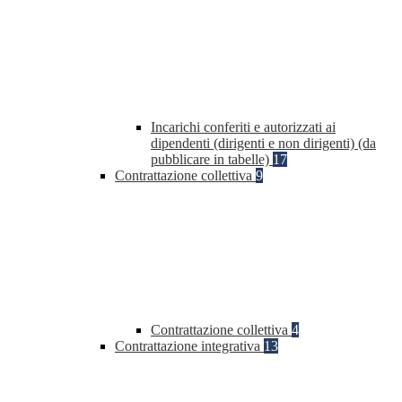
Incarichi conferiti e autorizzati ai
dipendenti (dirigenti e non dirigenti) (da
pubblicare in tabelle)
17
Contrattazione collettiva
9
Contrattazione collettiva
4
Contrattazione integrativa
13