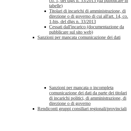
co. 1, del dlgs n. 33/2013 (da pubblicare in
tabelle)
Titolari di incarichi di amministrazione, di
direzione o di governo di cui all'art. 14, co.
1-bis, del dlgs n. 33/2013
Cessati dall'incarico (documentazione da
pubblicare sul sito web)
Sanzioni per mancata comunicazione dei dati
Sanzioni per mancata o incompleta
comunicazione dei dati da parte dei titolari
di incarichi politici, di amministrazione, di
direzione o di governo
Rendiconti gruppi consiliari regionali/provinciali