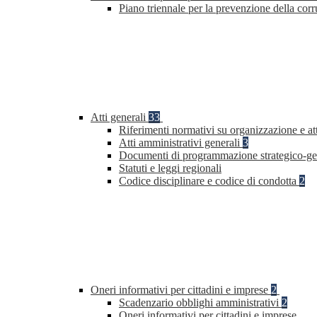
Piano triennale per la prevenzione della co
Atti generali
33
Riferimenti normativi su organizzazione e at
Atti amministrativi generali
3
Documenti di programmazione strategico-ge
Statuti e leggi regionali
Codice disciplinare e codice di condotta
2
Oneri informativi per cittadini e imprese
2
Scadenzario obblighi amministrativi
2
Oneri informativi per cittadini e imprese