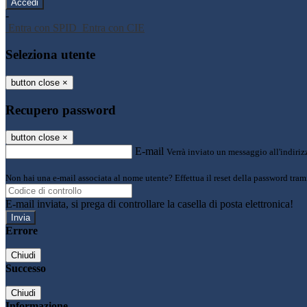
-
Entra con SPID
Entra con CIE
Seleziona utente
button close
×
Recupero password
button close
×
E-mail
Verrà inviato un messaggio all'indirizz
Non hai una e-mail associata al nome utente? Effettua il reset della password tram
E-mail inviata, si prega di controllare la casella di posta elettronica!
Errore
Chiudi
Successo
Chiudi
Informazione