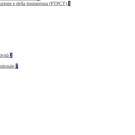
rruzione e della trasparenza (PTPCT)
3
tività
2
stionale
7