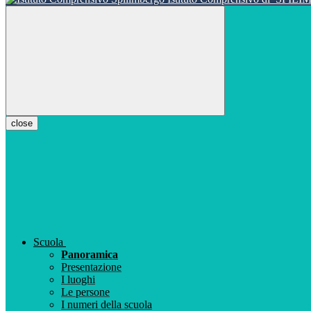
close
Scuola
Panoramica
Presentazione
I luoghi
Le persone
I numeri della scuola