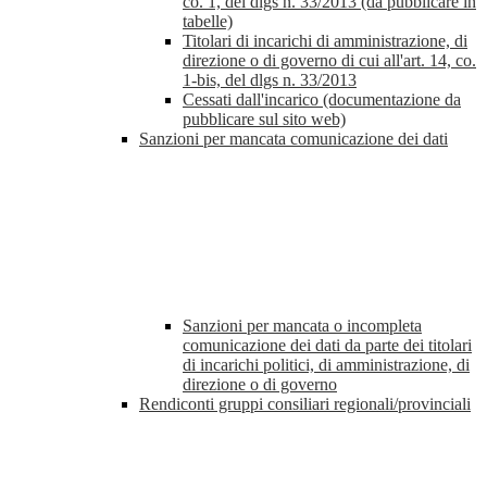
co. 1, del dlgs n. 33/2013 (da pubblicare in
tabelle)
Titolari di incarichi di amministrazione, di
direzione o di governo di cui all'art. 14, co.
1-bis, del dlgs n. 33/2013
Cessati dall'incarico (documentazione da
pubblicare sul sito web)
Sanzioni per mancata comunicazione dei dati
Sanzioni per mancata o incompleta
comunicazione dei dati da parte dei titolari
di incarichi politici, di amministrazione, di
direzione o di governo
Rendiconti gruppi consiliari regionali/provinciali