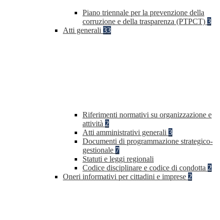
Piano triennale per la prevenzione della
corruzione e della trasparenza (PTPCT)
3
Atti generali
33
Riferimenti normativi su organizzazione e
attività
2
Atti amministrativi generali
3
Documenti di programmazione strategico-
gestionale
7
Statuti e leggi regionali
Codice disciplinare e codice di condotta
2
Oneri informativi per cittadini e imprese
2