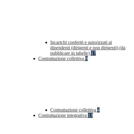
Incarichi conferiti e autorizzati ai
dipendenti (dirigenti e non dirigenti) (da
pubblicare in tabelle)
17
Contrattazione collettiva
9
Contrattazione collettiva
4
Contrattazione integrativa
13