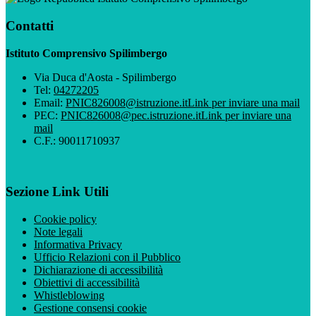
Contatti
Istituto Comprensivo Spilimbergo
Via Duca d'Aosta - Spilimbergo
Tel:
04272205
Email:
PNIC826008@istruzione.it
Link per inviare una mail
PEC:
PNIC826008@pec.istruzione.it
Link per inviare una
mail
C.F.: 90011710937
Sezione Link Utili
Cookie policy
Note legali
Informativa Privacy
Ufficio Relazioni con il Pubblico
Dichiarazione di accessibilità
Obiettivi di accessibilità
Whistleblowing
Gestione consensi cookie