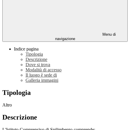
Menu di
navigazione
Indice pagina
Tipologia
Descrizione
Dove si trova
Modalità di accesso
Il luogo è sede di
Galleria immagini
Tipologia
Altro
Descrizione
L'Istituto Comprensivo di Spilimbergo comprende: