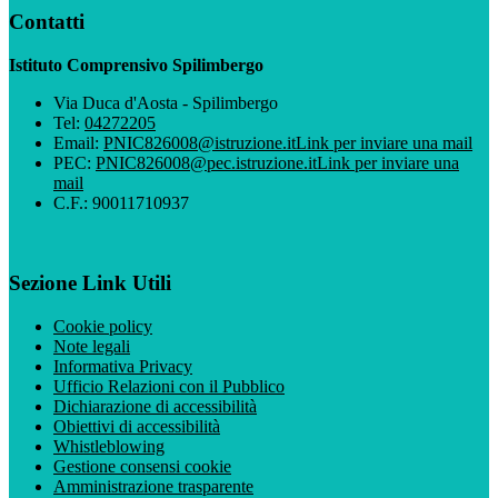
Contatti
Istituto Comprensivo Spilimbergo
Via Duca d'Aosta - Spilimbergo
Tel:
04272205
Email:
PNIC826008@istruzione.it
Link per inviare una mail
PEC:
PNIC826008@pec.istruzione.it
Link per inviare una
mail
C.F.: 90011710937
Sezione Link Utili
Cookie policy
Note legali
Informativa Privacy
Ufficio Relazioni con il Pubblico
Dichiarazione di accessibilità
Obiettivi di accessibilità
Whistleblowing
Gestione consensi cookie
Amministrazione trasparente