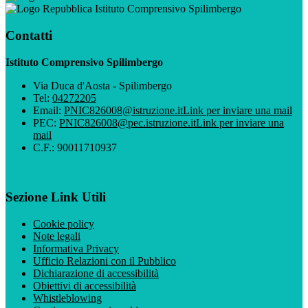
Istituto Comprensivo Spilimbergo
Contatti
Istituto Comprensivo Spilimbergo
Via Duca d'Aosta - Spilimbergo
Tel:
04272205
Email:
PNIC826008@istruzione.it
Link per inviare una mail
PEC:
PNIC826008@pec.istruzione.it
Link per inviare una
mail
C.F.: 90011710937
Sezione Link Utili
Cookie policy
Note legali
Informativa Privacy
Ufficio Relazioni con il Pubblico
Dichiarazione di accessibilità
Obiettivi di accessibilità
Whistleblowing