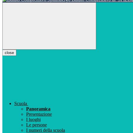
close
Scuola
Panoramica
Presentazione
I luoghi
Le persone
I numeri della scuola