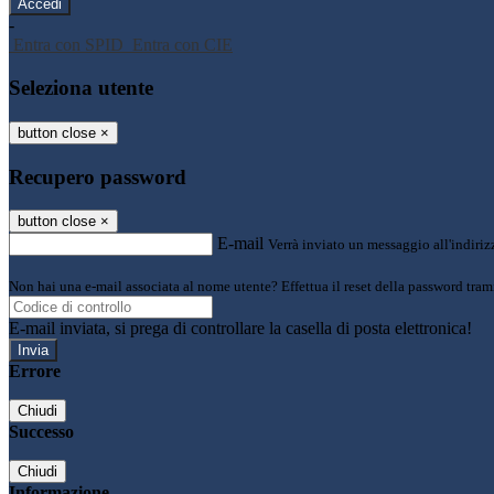
-
Entra con SPID
Entra con CIE
Seleziona utente
button close
×
Recupero password
button close
×
E-mail
Verrà inviato un messaggio all'indirizz
Non hai una e-mail associata al nome utente? Effettua il reset della password tram
E-mail inviata, si prega di controllare la casella di posta elettronica!
Errore
Chiudi
Successo
Chiudi
Informazione