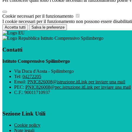
Per conoscere quali sono i cookie necessari al funzionamento potete v
Cookie necessari per il funzionamento
I cookie necessari per il funzionamento non possono essere disabilitati.
Accetta tutti
Salva le preferenze
Istituto Comprensivo Spilimbergo
Contatti
Istituto Comprensivo Spilimbergo
Via Duca d'Aosta - Spilimbergo
Tel:
04272205
Email:
PNIC826008@istruzione.it
Link per inviare una mail
PEC:
PNIC826008@pec.istruzione.it
Link per inviare una mail
C.F.: 90011710937
Sezione Link Utili
Cookie policy
Note legali