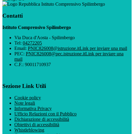
Istituto Comprensivo Spilimbergo
Contatti
Istituto Comprensivo Spilimbergo
Via Duca d'Aosta - Spilimbergo
Tel:
04272205
Email:
PNIC826008@istruzione.it
Link per inviare una mail
PEC:
PNIC826008@pec.istruzione.it
Link per inviare una
mail
C.F.: 90011710937
Sezione Link Utili
Cookie policy
Note legali
Informativa Privacy
Ufficio Relazioni con il Pubblico
Dichiarazione di accessibilità
Obiettivi di accessibilità
Whistleblowing