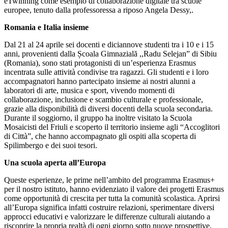
eTwinning come esempio di collaborazione digitale tra scuole
europee, tenuto dalla professoressa a riposo Angela Dessy,.
Romania e Italia insieme
Dal 21 al 24 aprile sei docenti e diciannove studenti tra i 10 e i 15
anni, provenienti dalla Școala Gimnazială ,,Radu Selejan” di Sibiu
(Romania), sono stati protagonisti di un’esperienza Erasmus
incentrata sulle attività condivise tra ragazzi. Gli studenti e i loro
accompagnatori hanno partecipato insieme ai nostri alunni a
laboratori di arte, musica e sport, vivendo momenti di
collaborazione, inclusione e scambio culturale e professionale,
grazie alla disponibilità di diversi docenti della scuola secondaria.
Durante il soggiorno, il gruppo ha inoltre visitato la Scuola
Mosaicisti del Friuli e scoperto il territorio insieme agli “Accoglitori
di Città”, che hanno accompagnato gli ospiti alla scoperta di
Spilimbergo e dei suoi tesori.
Una scuola aperta all’Europa
Queste esperienze, le prime nell’ambito del programma Erasmus+
per il nostro istituto, hanno evidenziato il valore dei progetti Erasmus
come opportunità di crescita per tutta la comunità scolastica. Aprirsi
all’Europa significa infatti costruire relazioni, sperimentare diversi
approcci educativi e valorizzare le differenze culturali aiutando a
riscoprire la propria realtà di ogni giorno sotto nuove prospettive,