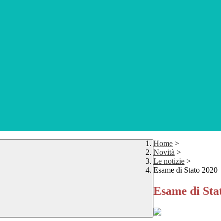
Home
>
Novità
>
Le notizie
>
Esame di Stato 2020
Esame di Sta