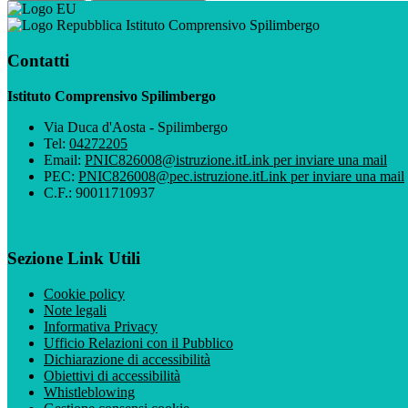
Istituto Comprensivo Spilimbergo
Contatti
Istituto Comprensivo Spilimbergo
Via Duca d'Aosta - Spilimbergo
Tel:
04272205
Email:
PNIC826008@istruzione.it
Link per inviare una mail
PEC:
PNIC826008@pec.istruzione.it
Link per inviare una mail
C.F.: 90011710937
Sezione Link Utili
Cookie policy
Note legali
Informativa Privacy
Ufficio Relazioni con il Pubblico
Dichiarazione di accessibilità
Obiettivi di accessibilità
Whistleblowing