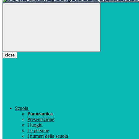
close
Scuola
Panoramica
Presentazione
I luoghi
Le persone
I numeri della scuola