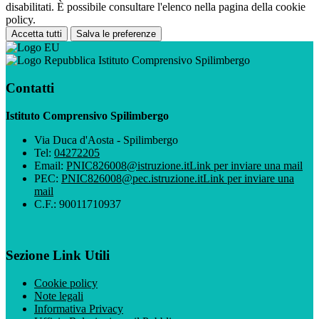
disabilitati. È possibile consultare l'elenco nella pagina della cookie
policy.
Accetta tutti
Salva le preferenze
Istituto Comprensivo Spilimbergo
Contatti
Istituto Comprensivo Spilimbergo
Via Duca d'Aosta - Spilimbergo
Tel:
04272205
Email:
PNIC826008@istruzione.it
Link per inviare una mail
PEC:
PNIC826008@pec.istruzione.it
Link per inviare una
mail
C.F.: 90011710937
Sezione Link Utili
Cookie policy
Note legali
Informativa Privacy